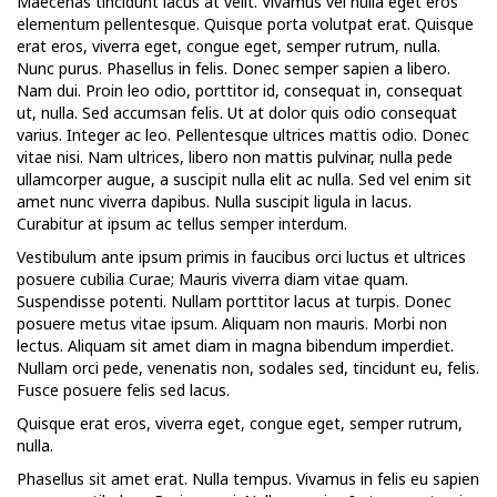
Maecenas tincidunt lacus at velit. Vivamus vel nulla eget eros
elementum pellentesque. Quisque porta volutpat erat. Quisque
erat eros, viverra eget, congue eget, semper rutrum, nulla.
Nunc purus. Phasellus in felis. Donec semper sapien a libero.
Nam dui. Proin leo odio, porttitor id, consequat in, consequat
ut, nulla. Sed accumsan felis. Ut at dolor quis odio consequat
varius. Integer ac leo. Pellentesque ultrices mattis odio. Donec
vitae nisi. Nam ultrices, libero non mattis pulvinar, nulla pede
ullamcorper augue, a suscipit nulla elit ac nulla. Sed vel enim sit
amet nunc viverra dapibus. Nulla suscipit ligula in lacus.
Curabitur at ipsum ac tellus semper interdum.
Vestibulum ante ipsum primis in faucibus orci luctus et ultrices
posuere cubilia Curae; Mauris viverra diam vitae quam.
Suspendisse potenti. Nullam porttitor lacus at turpis. Donec
posuere metus vitae ipsum. Aliquam non mauris. Morbi non
lectus. Aliquam sit amet diam in magna bibendum imperdiet.
Nullam orci pede, venenatis non, sodales sed, tincidunt eu, felis.
Fusce posuere felis sed lacus.
Quisque erat eros, viverra eget, congue eget, semper rutrum,
nulla.
Phasellus sit amet erat. Nulla tempus. Vivamus in felis eu sapien