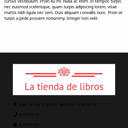
cursus vestibulum. Proin eu mi. Nulla ac enim. In tempor, turpis
nec euismod scelerisque, quam turpis adipiscing lorem, vitae
mattis nibh ligula nec sem. Duis aliquam convallis nunc. Proin at
turpis a pede posuere nonummy. Integer non velit.
Juan de isla 7, 39610, Astillero - Cantabria
633650145
675151411