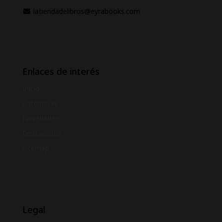
latiendadelibros@eyrabooks.com
Enlaces de interés
Inicio
Categorías
Novedades
Destacados
Sitemap
Legal